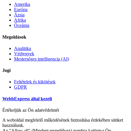
Amerika
Európa
Ázsia
Afrika
Óceánia
Megoldások
Analitika
Védjegyek
Mesterséges intelligencia (AI)
Jogi
Feltételek és kikötések
GDPR
WebbExpress által kezelt
Értékeljük az Ön adatvédelmét
A weboldal megfelelő működésének biztosítása érdekében sütiket
használunk.
Az "Allow all" (Mindent engedélyez) gombra kattintva Ön