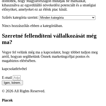
döntöttek, hogy Magyarországon mutatják be márkáikat,
kihasználva az egyedülálló növekedési potenciált és a stratégiai
előnyöket, amelyeket ez az élénk piac kínál.
Szűrés kategória szerint:
Nincs hozzászólás ebben a kategóriában.
Szeretné fellendíteni vállalkozását még
ma?
Vegye fel velünk még ma a kapcsolatot, hogy többet tudjon meg
arról, hogyan segíthetünk Önnek marketingcéljai pontos és
magabiztos elérésében.
kapcsolatfelvétel
E-mail
Igen, kérem.
© 2026 All Rights Reserved.
Piacok