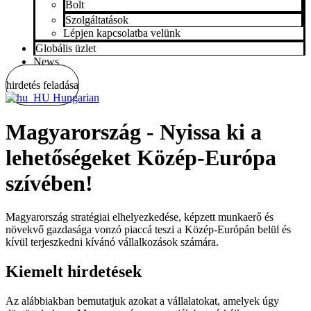
Bolt
Szolgáltatások
Lépjen kapcsolatba velünk
Globális üzlet
News
hirdetés feladása
Hungarian
Magyarország - Nyissa ki a
lehetőségeket Közép-Európa
szívében!
Magyarország stratégiai elhelyezkedése, képzett munkaerő és
növekvő gazdasága vonzó piaccá teszi a Közép-Európán belül és
kívül terjeszkedni kívánó vállalkozások számára.
Kiemelt hirdetések
Az alábbiakban bemutatjuk azokat a vállalatokat, amelyek úgy