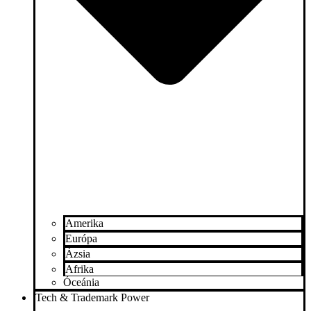
Amerika
Európa
Ázsia
Afrika
Óceánia
Tech & Trademark Power