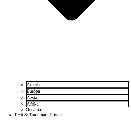
Amerika
Európa
Ázsia
Afrika
Óceánia
Tech & Trademark Power