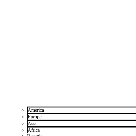
America
Europe
Asia
Africa
Oceania