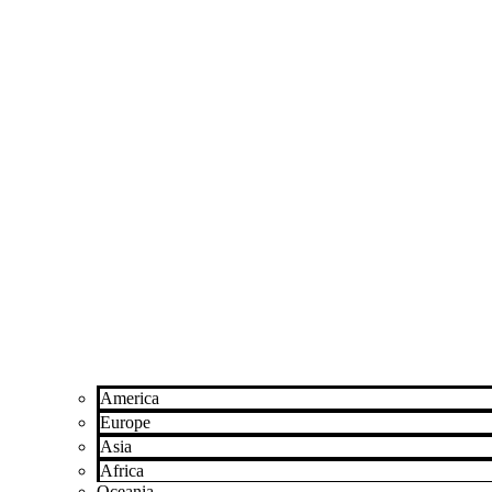
America
Europe
Asia
Africa
Oceania