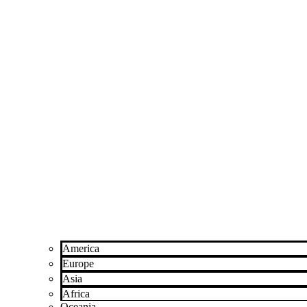
America
Europe
Asia
Africa
Oceania